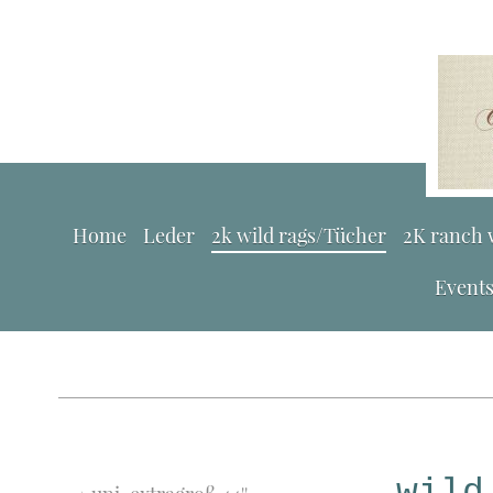
Home
Leder
2k wild rags/Tücher
2K ranch 
Event