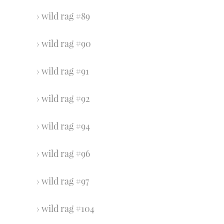
wild rag #89
wild rag #90
wild rag #91
wild rag #92
wild rag #94
wild rag #96
wild rag #97
wild rag #104