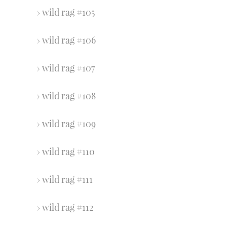
wild rag #105
wild rag #106
wild rag #107
wild rag #108
wild rag #109
wild rag #110
wild rag #111
wild rag #112