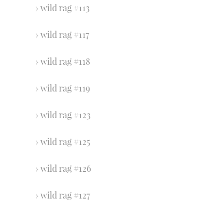
wild rag #113
wild rag #117
wild rag #118
wild rag #119
wild rag #123
wild rag #125
wild rag #126
wild rag #127