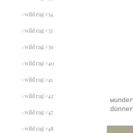
wild rag #34
wild rag #35
wild rag #39
wild rag #40
wild rag #41
wild rag #42
wunde
dünne
wild rag #47
wild rag #48