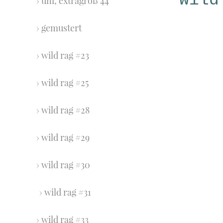
wild
uni, extragroß 44''
gemustert
wild rag #23
wild rag #25
wild rag #28
wild rag #29
wild rag #30
wild rag #31
wild rag #33