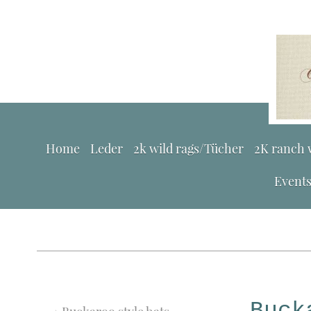
Home
Leder
2k wild rags/Tücher
2K ranch 
Event