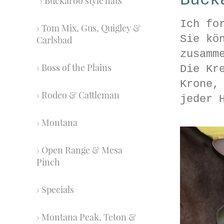
Buck
Buckaroo style hats
Ich fo
Tom Mix, Gus, Quigley &
Sie kö
Carlsbad
zusamm
Boss of the Plains
Die Kr
Krone,
Rodeo & Cattleman
jeder 
Montana
Open Range & Mesa
Pinch
Specials
Montana Peak, Teton &